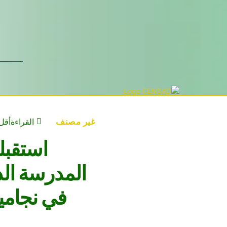
غير مصنف
القراءة
أقل 
استقبلت
المدرسة الد
في نجامي