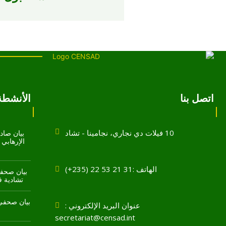
اتصل بنا
الأنشطة 
10 فيلات دي نجاري، نجامينا - تشاد
بيان صادر
الهاتف :31 21 53 22 (235+)
بيان صحفي
تشادية في 
بيان صحفي 
عنوان البريد الإلكتروني :
secretariat@censad.int