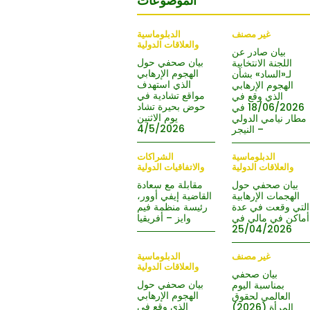
الموضوعات
غير مصنف
الدبلوماسية
والعلاقات الدولية
بيان صادر عن
بيان صحفي حول
اللجنة الانتخابية
الهجوم الإرهابي
لـ«الساد» بشأن
الذي استهدف
الهجوم الإرهابي
مواقع تشادية في
الذي وقع في
حوض بحيرة تشاد
18/06/2026 في
يوم الاثنين
مطار نيامي الدولي
4/5/2026
– النيجر
الدبلوماسية
الشراكات
والعلاقات الدولية
والاتفاقيات الدولية
بيان صحفي حول
مقابلة مع سعادة
الهجمات الإرهابية
القاضية إيفي أوور،
التي وقعت في عدة
رئيسة منظمة فيم
أماكن في مالي في
وايز – أفريقيا
25/04/2026
غير مصنف
الدبلوماسية
والعلاقات الدولية
بيان صحفي
بيان صحفي حول
بمناسبة اليوم
الهجوم الإرهابي
العالمي لحقوق
الذي وقع في
المرأة (2026)