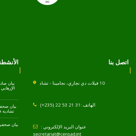
اتصل بنا
الأنشطة 
10 فيلات دي نجاري، نجامينا - تشاد
بيان صادر
الهاتف :31 21 53 22 (235+)
بيان صحفي
تشادية في 
بيان صحفي 
عنوان البريد الإلكتروني :
secretariat@censad.int