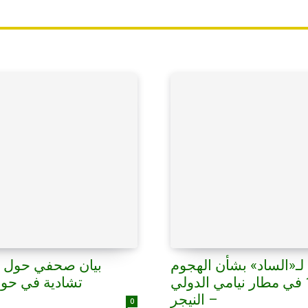
ة لـ«الساد» بشأن الهجوم
بيان صحفي حول ال
الإرهابي الذي وقع في 18/06/2026 في مطار نيامي الدولي
تشادية في حوض بح
– النيجر
0