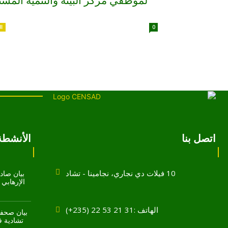
لموظفي مركز البيئة والتنمية الم
0
ال
اتصل بنا
الأنشطة 
10 فيلات دي نجاري، نجامينا - تشاد
بيان صادر
الهاتف :31 21 53 22 (235+)
بيان صحفي
تشادية في 