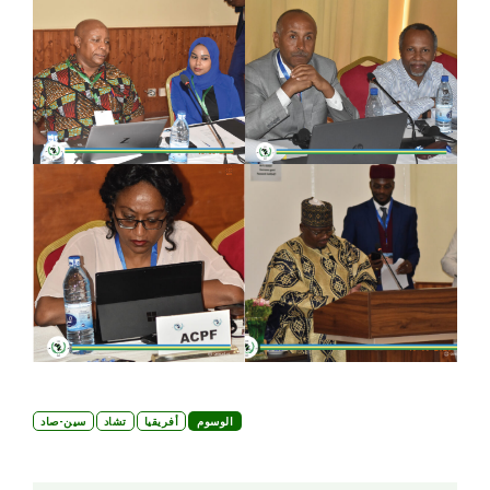
الوسوم
أفريقيا
تشاد
سين-صاد