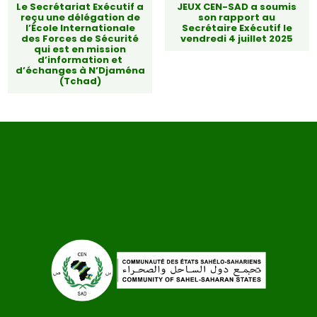
Le Secrétariat Exécutif a
JEUX CEN-SAD a soumis
reçu une délégation de
son rapport au
l’École Internationale
Secrétaire Exécutif le
des Forces de Sécurité
vendredi 4 juillet 2025
qui est en mission
d’information et
d’échanges à N’Djaména
(Tchad)