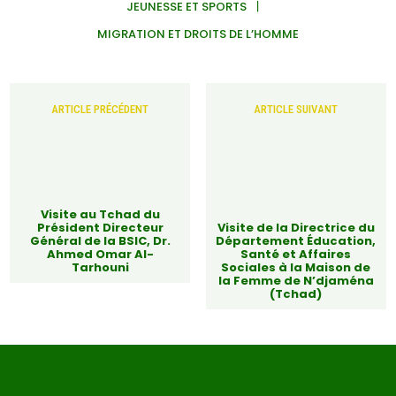
JEUNESSE ET SPORTS
MIGRATION ET DROITS DE L’HOMME
ARTICLE PRÉCÉDENT
ARTICLE SUIVANT
Visite au Tchad du
Président Directeur
Visite de la Directrice du
Général de la BSIC, Dr.
Département Éducation,
Ahmed Omar Al-
Santé et Affaires
Tarhouni
Sociales à la Maison de
la Femme de N’djaména
(Tchad)