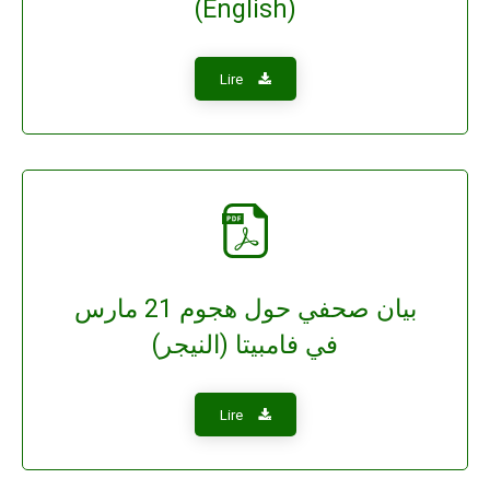
(English)
Lire
بيان صحفي حول هجوم 21 مارس
في فامبيتا (النيجر)
Lire