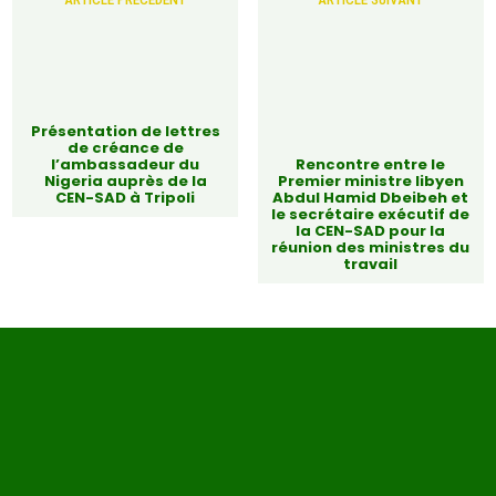
Présentation de lettres
de créance de
l’ambassadeur du
Rencontre entre le
Nigeria auprès de la
Premier ministre libyen
CEN-SAD à Tripoli
Abdul Hamid Dbeibeh et
le secrétaire exécutif de
la CEN-SAD pour la
réunion des ministres du
travail