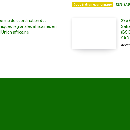
CEN-SAD
Coopération économique
eforme de coordination des
23e 
ues régionales africaines en
Saha
Union africaine
(BSIC
SAD
décem