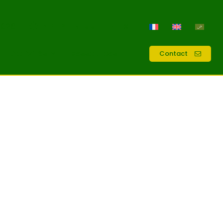
2026
43.1
Tchad
C
Activités
Ressources
Contact