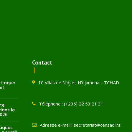
Contact
10 Villas de N’djari, N’djamena – TCHAD
attaque
ort
Téléphone : (+235) 22 53 21 31
te
dans le
2026
Adresse e-mail : secretariat@censad.int
taques