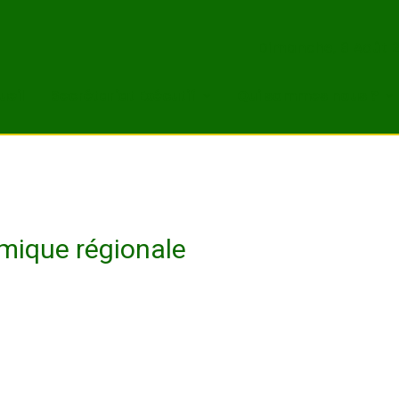
Dimanche, 9 Août 
ueil
Secrétariat Exécutif
Qui sommes nous ?
mique régionale