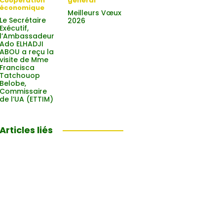
Coopération
general
économique
Meilleurs Vœux
Le Secrétaire
2026
Exécutif,
l’Ambassadeur
Ado ELHADJI
ABOU a reçu la
visite de Mme
Francisca
Tatchouop
Belobe,
Commissaire
de l’UA (ETTIM)
Articles liés