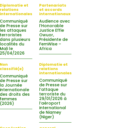
Diplomatie et
Partenariats
relations
et accords
internationales
internationaux
Communiqué
Audience avec
de Presse sur
l’Honorable
les attaques
Justice Effie
terroristes
Owuor,
dans plusieurs
Présidente de
localités du
FemWise –
Mali le
Africa
25/04/2026
Non
Diplomatie et
classifié(e)
relations
internationales
Communiqué
Communiqué
de Presse sur
de Presse sur
la Journée
l’attaque
internationale
terroriste du
des droits des
29/01/2026 à
femmes
l’aéroport
(2026)
international
de Niamey
(Niger)